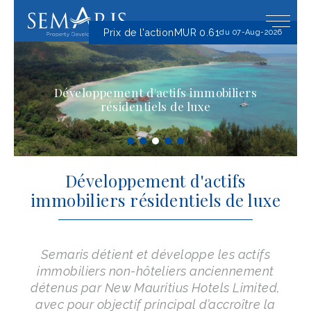
Prix ​​de l'action
MUR 0.61
du 07-Aug-2026
Développement d'actifs immobiliers
résidentiels de luxe
Développement d'actifs
immobiliers résidentiels de luxe
Semaris détient et développe les actifs
immobiliers non-hôteliers anciennement
détenus par New Mauritius Hotels Limited,
avec pour objectif principal d’accroître la